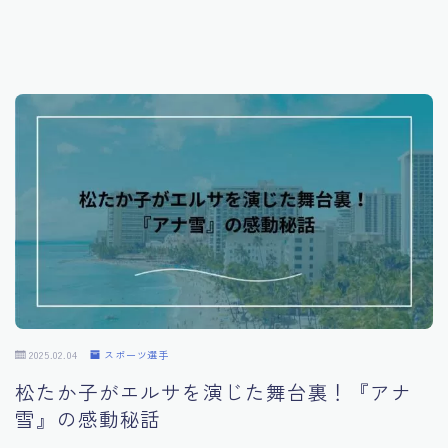
インフルエンサー
スポーツ選手
映画
番組
ライフ
ファッション
2025.02.04
スポーツ選手
松たか子がエルサを演じた舞台裏！『アナ
雪』の感動秘話