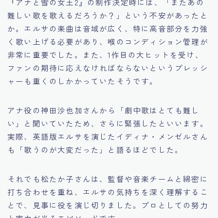
『アナと雪の女王2』の制作決定時には、「またあの
難しい歌を歌えるだろうか？」という不安があったと
か。エルサの楽曲は音域が広く、特に高音部分を力強
く歌い上げる必要があり、喉のコンディション管理が
非常に重要でした。また、1作目の大ヒットを受け、
ファンの期待に応えなければならないというプレッシ
ャーも重くのしかかっていたそうです。
アナ役の神田沙也加さんから「劇中歌はとても難し
い」と聞いていたため、さらに緊張したといいます。
実際、英語版エルサを演じたイディナ・メンゼルさん
も「歌うのが大変だった」と語るほどでした。
それでも松たか子さんは、監督や音楽チームと綿密に
打ち合わせを重ね、エルサの気持ちを深く理解するこ
とで、見事に役を演じ切りました。プロとしての努力
と実力が光るエピソードです。