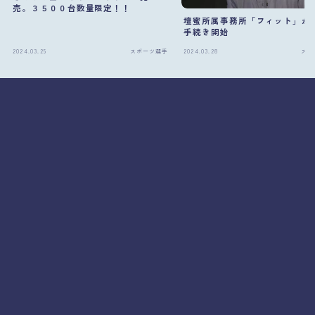
売。３５００台数量限定！！
壇蜜所属事務所「フィット」が
手続き開始
2024.03.25
スポーツ選手
2024.03.28
スポ