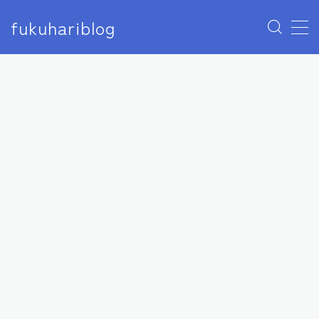
fukuhariblog
MENU
アナウンサー
エンタメ
アイドル
モデル
俳優
女優
芸人
声優
ユーチューバー