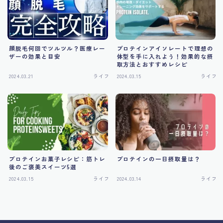
インフルエンサー
スポーツ選手
顔脱毛何回でツルツル？医療レー
プロテインアイソレートで理想の
ザーの効果と目安
体型を手に入れよう！効果的な摂
取方法とおすすめレシピ
映画
2024.03.21
ライフ
2024.03.15
ライフ
番組
ライフ
ファッション
プロテインお菓子レシピ：筋トレ
プロテインの一日摂取量は？
後のご褒美スイーツ5選
2024.03.15
ライフ
2024.03.14
ライフ