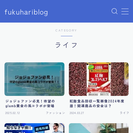
fukuhariblog
MENU
CATEGORY
アナウンサー
ライフ
エンタメ
アイドル
モデル
俳優
女優
ジョジョファン必見！待望の
紅麹食品回収一覧画像2024年度
glamb黄金の風コラボが登場
版！関連商品の安全は？
芸人
2025.02.12
ファッション
2024.03.27
ライフ
声優
ユーチューバー