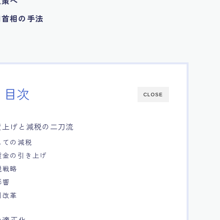
政策へ
田首相の手法
目次
CLOSE
賃上げと減税の二刀流
しての減税
賃金の引き上げ
税戦略
影響
制改革
の適正化