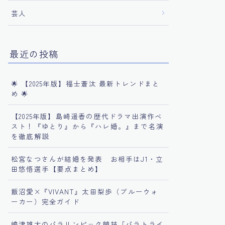
芸人
最近の投稿
🌟 【2025年版】福士蒼汰 最新トレンドまと
め 🌟
【2025年版】島崎遥香の歴代ドラマ出演作ベ
スト！『ゆとり』から『ハレ婚。』まで名演
を徹底解説
松宮なつさんが結婚を発表 お相手はJ1・立
田悠悟選手【要点まとめ】
飯沼愛×『VIVANT』太田梨歩（ブルーウォ
ーカー）完全ガイド
嶋津雄大のパラリンピック競技「パラトライ