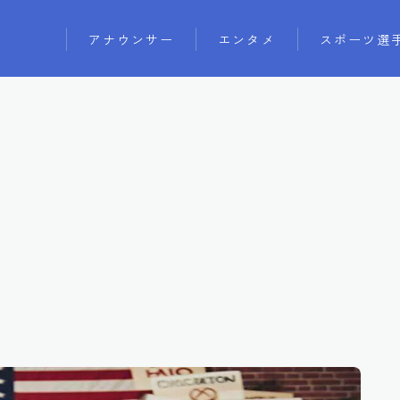
アナウンサー
エンタメ
スポーツ選
アイドル
モデル
俳優
女優
芸人
声優
ユーチューバー
インフルエンサー