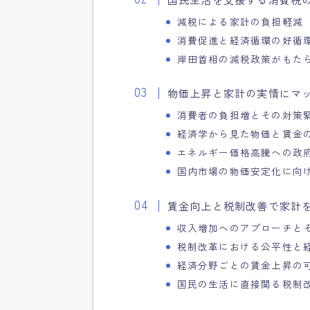
減税による家計の負担軽減
消費促進と経済循環の好循
岸田首相の減税政策がもた
物価上昇と家計の実情にマ
消費者の負担増とその対策
経済学から見た物価と賃金
エネルギー価格高騰への政
国内市場の物価安定化に向
賃金向上と税制改善で家計
収入増加へのアプローチと
税制改革における公平性と
経済分野ごとの賃金上昇の
国民の生活に直接関る税制