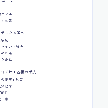
環モデル
らす効果
ッチした政策へ
緊急度
のバランス維持
府の対策
けた戦略
を守る岸田首相の手法
その現実的展望
経済効果
可能性
改正案