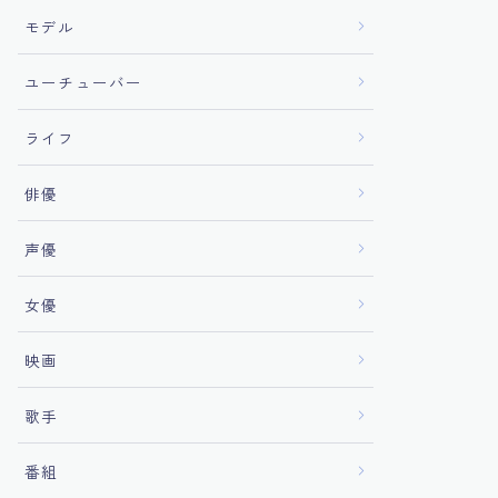
モデル
ユーチューバー
ライフ
俳優
声優
女優
映画
歌手
番組