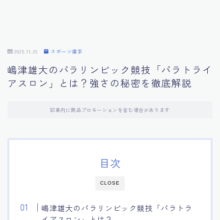
インフルエンサー
スポーツ選手
2025.11.26
スポーツ選手
嶋津雄大のパラリンピック競技「パラトライ
映画
アスロン」とは？強さの秘密を徹底解説
番組
記事内に商品プロモーションを含む場合があります
ライフ
ファッション
目次
CLOSE
嶋津雄大のパラリンピック競技「パラトラ
イアスロン」とは？