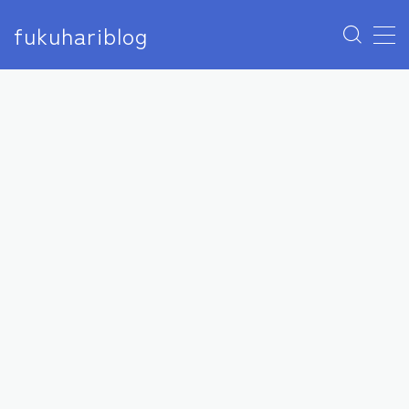
fukuhariblog
MENU
アナウンサー
エンタメ
アイドル
モデル
俳優
女優
芸人
声優
ユーチューバー