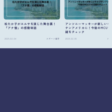
松たか子がエルサを演じた舞台裏！
アンソニーマッキーが新しいキ
『アナ雪』の感動秘話
テンアメリカに！今後のMCUで
躍をチェック
2025.02.04
スポーツ選手
2025.02.05
スポ