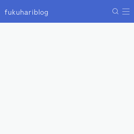
fukuhariblog
MENU
アナウンサー
エンタメ
アイドル
モデル
俳優
女優
芸人
声優
ユーチューバー