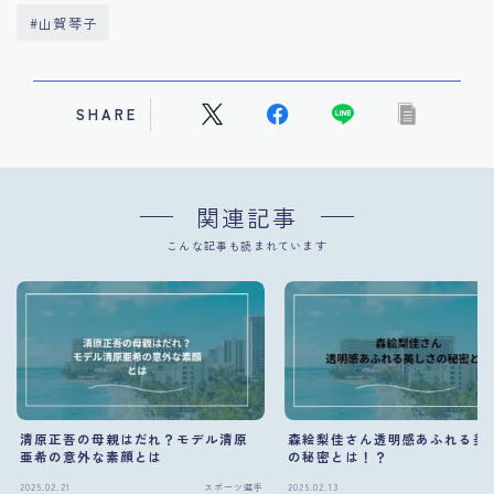
#山賀琴子
SHARE
関連記事
こんな記事も読まれています
清原正吾の母親はだれ？モデル清原
森絵梨佳さん透明感あふれる美
亜希の意外な素顔とは
の秘密とは！？
2025.02.21
スポーツ選手
2025.02.13