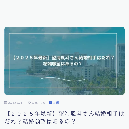
インフルエンサー
スポーツ選手
映画
番組
ライフ
ファッション
2025.02.21
2025.11.08
女優
【２０２５年最新】望海風斗さん結婚相手は
だれ？結婚願望はあるの？