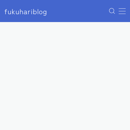
fukuhariblog
MENU
アナウンサー
エンタメ
アイドル
モデル
俳優
女優
芸人
声優
ユーチューバー