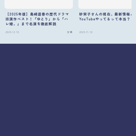
【2025年版】島崎遥香の歴代ドラマ
紗栄子さんの現在。最新情報と
出演作ベスト！『ゆとり』から『ハ
YouTubeやってるって本当？
レ婚。』まで名演を徹底解説
2025.12.10
女優
2025.11.10