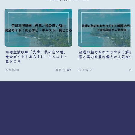
奈緒主演映画「先生、私の白い嘘」
波瑠の魅力をわかりやすく解説 
完全ガイド！あらすじ・キャスト・
感と実力を兼ね備えた人気女優
見どころ
2025.02.01
スポーツ選手
2025.02.01
スポ