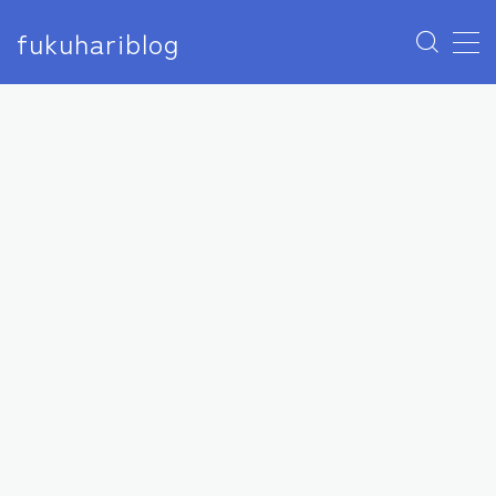
fukuhariblog
MENU
アナウンサー
エンタメ
アイドル
モデル
俳優
女優
芸人
声優
ユーチューバー