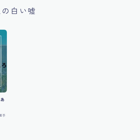
生の白い嘘
！あ
選手