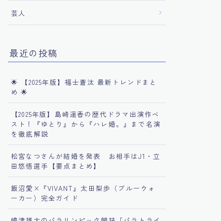
芸人
最近の投稿
🌟 【2025年版】福士蒼汰 最新トレンドまと
め 🌟
【2025年版】島崎遥香の歴代ドラマ出演作ベ
スト！『ゆとり』から『ハレ婚。』まで名演
を徹底解説
松宮なつさんが結婚を発表 お相手はJ1・立
田悠悟選手【要点まとめ】
飯沼愛×『VIVANT』太田梨歩（ブルーウォ
ーカー）完全ガイド
嶋津雄大のパラリンピック競技「パラトライ