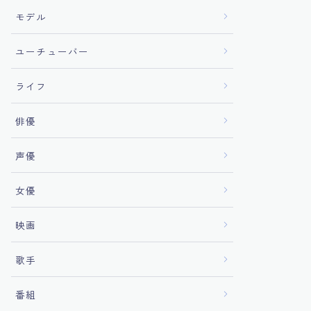
モデル
ユーチューバー
ライフ
俳優
声優
女優
映画
歌手
番組