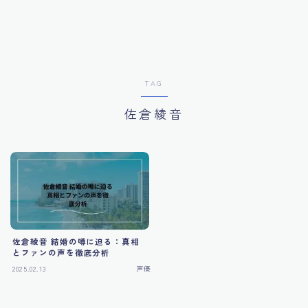
インフルエンサー
スポーツ選手
TAG
映画
佐倉綾音
番組
ライフ
ファッション
佐倉綾音 結婚の噂に迫る：真相
とファンの声を徹底分析
2025.02.13
声優