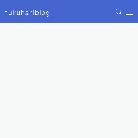
fukuhariblog
MENU
アナウンサー
エンタメ
アイドル
モデル
俳優
女優
芸人
声優
ユーチューバー