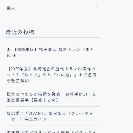
芸人
最近の投稿
🌟 【2025年版】福士蒼汰 最新トレンドまと
め 🌟
【2025年版】島崎遥香の歴代ドラマ出演作ベ
スト！『ゆとり』から『ハレ婚。』まで名演
を徹底解説
松宮なつさんが結婚を発表 お相手はJ1・立
田悠悟選手【要点まとめ】
飯沼愛×『VIVANT』太田梨歩（ブルーウォ
ーカー）完全ガイド
嶋津雄大のパラリンピック競技「パラトライ