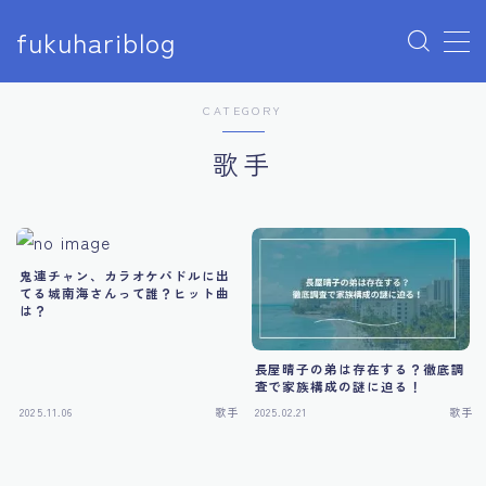
fukuhariblog
MENU
CATEGORY
アナウンサー
歌手
エンタメ
アイドル
鬼連チャン、カラオケパドルに出
モデル
てる城南海さんって誰？ヒット曲
は？
俳優
女優
長屋晴子の弟は存在する？徹底調
査で家族構成の謎に迫る！
芸人
2025.11.06
歌手
2025.02.21
歌手
声優
ユーチューバー