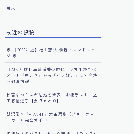
芸人
最近の投稿
🌟 【2025年版】福士蒼汰 最新トレンドまと
め 🌟
【2025年版】島崎遥香の歴代ドラマ出演作ベ
スト！『ゆとり』から『ハレ婚。』まで名演
を徹底解説
松宮なつさんが結婚を発表 お相手はJ1・立
田悠悟選手【要点まとめ】
飯沼愛×『VIVANT』太田梨歩（ブルーウォ
ーカー）完全ガイド
嶋津雄大のパラリンピック競技「パラトライ