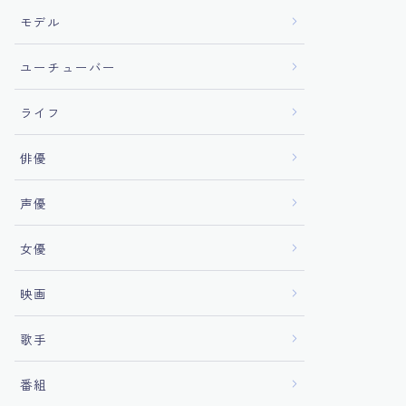
モデル
ユーチューバー
ライフ
俳優
声優
女優
映画
歌手
番組